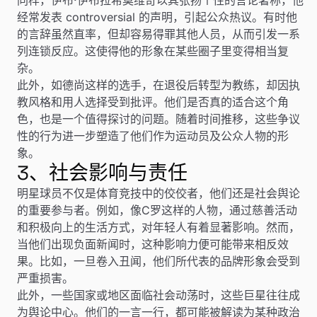
经常发表 controversial 的声明，引起公众热议。有时他
的言辞虽然直率，但却容易得罪其他人员，从而引发一系
列连锁反应。这使得他的形象在某些圈子里变得相当复
杂。
此外，如德尚这样的选手，在退役后转型为教练，却因执
教风格和用人选择受到批评。他们是否真的适合这个角
色，也是一个值得探讨的问题。随着时间推移，这些争议
性的行为进一步塑造了他们作为运动员及公众人物的形
象。
3、社会影响与责任
明星球员不仅是体育竞技中的佼佼者，他们还是社会舆论
的重要参与者。例如，像C罗这样的人物，通过慈善活动
和积极向上的生活方式，对年轻人有着显著影响。然而，
当他们出现负面新闻时，这种影响力便可能带来相反效
果。比如，一旦卷入丑闻，他们所代表的品牌形象会受到
严重损害。
此外，一些国家或地区面临社会动荡时，这些巨星往往成
为舆论中心。他们的一言一行，都可能被解读为某种政治