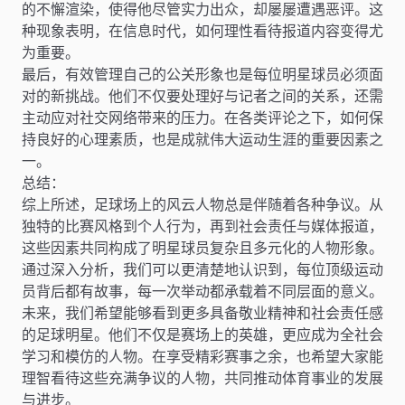
的不懈渲染，使得他尽管实力出众，却屡屡遭遇恶评。这
种现象表明，在信息时代，如何理性看待报道内容变得尤
为重要。
最后，有效管理自己的公关形象也是每位明星球员必须面
对的新挑战。他们不仅要处理好与记者之间的关系，还需
主动应对社交网络带来的压力。在各类评论之下，如何保
持良好的心理素质，也是成就伟大运动生涯的重要因素之
一。
总结：
综上所述，足球场上的风云人物总是伴随着各种争议。从
独特的比赛风格到个人行为，再到社会责任与媒体报道，
这些因素共同构成了明星球员复杂且多元化的人物形象。
通过深入分析，我们可以更清楚地认识到，每位顶级运动
员背后都有故事，每一次举动都承载着不同层面的意义。
未来，我们希望能够看到更多具备敬业精神和社会责任感
的足球明星。他们不仅是赛场上的英雄，更应成为全社会
学习和模仿的人物。在享受精彩赛事之余，也希望大家能
理智看待这些充满争议的人物，共同推动体育事业的发展
与进步。