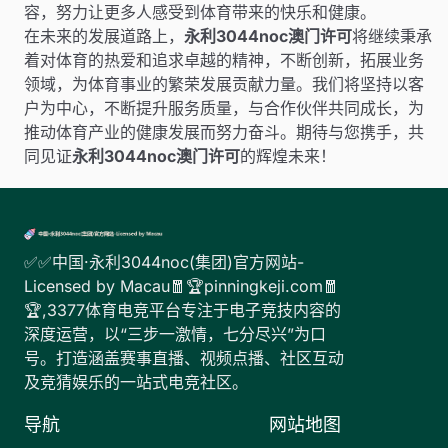
容，努力让更多人感受到体育带来的快乐和健康。
在未来的发展道路上，
永利3044noc澳门许可
将继续秉承
着对体育的热爱和追求卓越的精神，不断创新，拓展业务
领域，为体育事业的繁荣发展贡献力量。我们将坚持以客
户为中心，不断提升服务质量，与合作伙伴共同成长，为
推动体育产业的健康发展而努力奋斗。期待与您携手，共
同见证
永利3044noc澳门许可
的辉煌未来！
✅✅中国·永利3044noc(集团)官方网站-
Licensed by Macau🧧🏆pinningkeji.com🧧
🏆,3377体育电竞平台专注于电子竞技内容的
深度运营，以“三步一激情，七分尽兴”为口
号。打造涵盖赛事直播、视频点播、社区互动
及竞猜娱乐的一站式电竞社区。
导航
网站地图