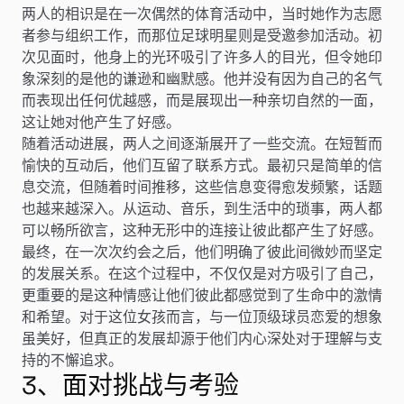
两人的相识是在一次偶然的体育活动中，当时她作为志愿
者参与组织工作，而那位足球明星则是受邀参加活动。初
次见面时，他身上的光环吸引了许多人的目光，但令她印
象深刻的是他的谦逊和幽默感。他并没有因为自己的名气
而表现出任何优越感，而是展现出一种亲切自然的一面，
这让她对他产生了好感。
随着活动进展，两人之间逐渐展开了一些交流。在短暂而
愉快的互动后，他们互留了联系方式。最初只是简单的信
息交流，但随着时间推移，这些信息变得愈发频繁，话题
也越来越深入。从运动、音乐，到生活中的琐事，两人都
可以畅所欲言，这种无形中的连接让彼此都产生了好感。
最终，在一次次约会之后，他们明确了彼此间微妙而坚定
的发展关系。在这个过程中，不仅仅是对方吸引了自己，
更重要的是这种情感让他们彼此都感觉到了生命中的激情
和希望。对于这位女孩而言，与一位顶级球员恋爱的想象
虽美好，但真正的发展却源于他们内心深处对于理解与支
持的不懈追求。
3、面对挑战与考验