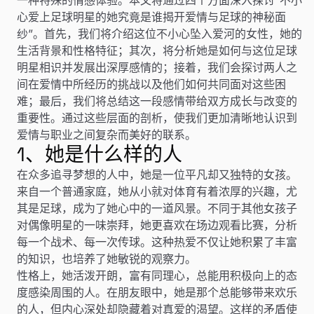
心爱上足球明星的她究竟是谁揭开爱情与足球的神秘面
纱”。首先，我们将介绍这位不小心坠入爱河的女性，她的
生活背景和性格特征；其次，将分析她是如何与这位足球
明星相识并发展出深厚感情的；接着，我们会探讨两人之
间在爱情中所经历的挑战以及他们如何共同面对这些困
难；最后，我们将总结这一段感情带给双方成长与改变的
重要性。通过这些层面的剖析，使我们更加清晰地认识到
爱情与职业之间复杂而美好的联系。
1、她是什么样的人
在众多追寻梦想的人中，她是一位平凡却又独特的女孩。
来自一个普通家庭，她从小就对体育有着浓厚的兴趣，尤
其是足球，成为了她心中的一道风景。不同于其他女孩子
对偶像明星的一味崇拜，她更喜欢在场边观看比赛，分析
每一个战术、每一次传球。这种热爱不仅让她积累了丰富
的知识，也培养了她敏锐的观察力。
性格上，她活泼开朗，富有同理心，总能用积极向上的态
度感染周围的人。在朋友眼中，她是那个总能够带来欢乐
的人，但内心深处却隐藏着对真爱的渴望。这样的矛盾使