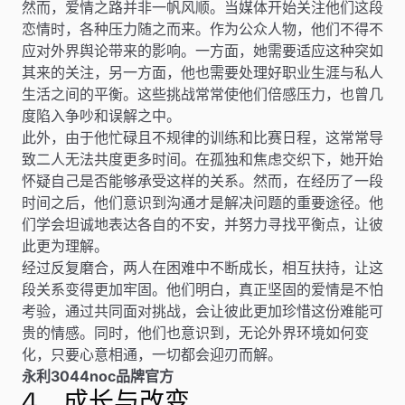
然而，爱情之路并非一帆风顺。当媒体开始关注他们这段
恋情时，各种压力随之而来。作为公众人物，他们不得不
应对外界舆论带来的影响。一方面，她需要适应这种突如
其来的关注，另一方面，他也需要处理好职业生涯与私人
生活之间的平衡。这些挑战常常使他们倍感压力，也曾几
度陷入争吵和误解之中。
此外，由于他忙碌且不规律的训练和比赛日程，这常常导
致二人无法共度更多时间。在孤独和焦虑交织下，她开始
怀疑自己是否能够承受这样的关系。然而，在经历了一段
时间之后，他们意识到沟通才是解决问题的重要途径。他
们学会坦诚地表达各自的不安，并努力寻找平衡点，让彼
此更为理解。
经过反复磨合，两人在困难中不断成长，相互扶持，让这
段关系变得更加牢固。他们明白，真正坚固的爱情是不怕
考验，通过共同面对挑战，会让彼此更加珍惜这份难能可
贵的情感。同时，他们也意识到，无论外界环境如何变
化，只要心意相通，一切都会迎刃而解。
永利3044noc品牌官方
4、成长与改变