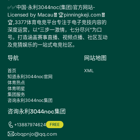
✅✅中国·永利3044noc(集团)官方网站-
Licensed by Macau🧧🏆pinningkeji.com🧧
🏆,3377体育电竞平台专注于电子竞技内容的
深度运营，以“三步一激情，七分尽兴”为口
号。打造涵盖赛事直播、视频点播、社区互动
及竞猜娱乐的一站式电竞社区。
导航
网站地图
首页
XML
知道永利3044noc官网
体育热点
体育明星
集团服务
咨询永利3044noc集团
咨询永利3044noc集团
+13887974624
FREE
obqpnjo@qq.com